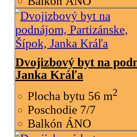
Balkón
ÁNO
Dvojizbový byt na podn
Janka Kráľa
2
Plocha bytu
56 m
Poschodie
7/7
Balkón
ÁNO