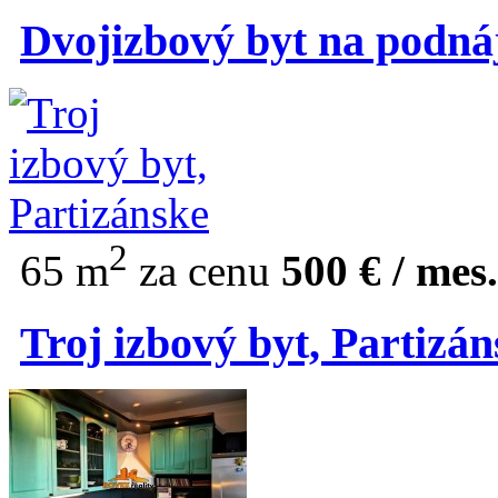
Dvojizbový byt na podná
2
65 m
za cenu
500 € / mes.
Troj izbový byt, Partizá