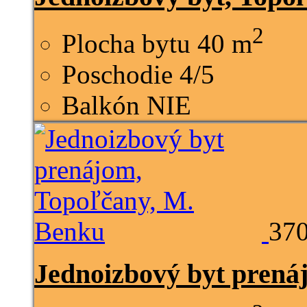
2
Plocha bytu
40 m
Poschodie
4/5
Balkón
NIE
370
Jednoizbový byt prená