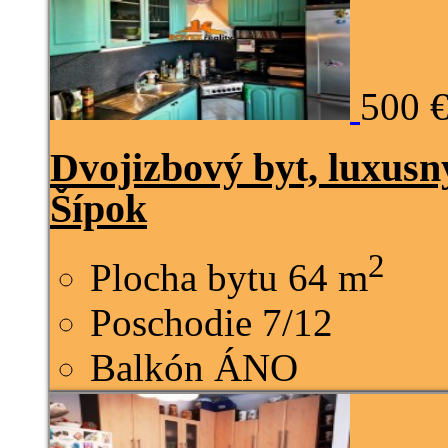
500 
Dvojizbový byt, luxusn
Šípok
2
Plocha bytu
64 m
Poschodie
7/12
Balkón
ÁNO