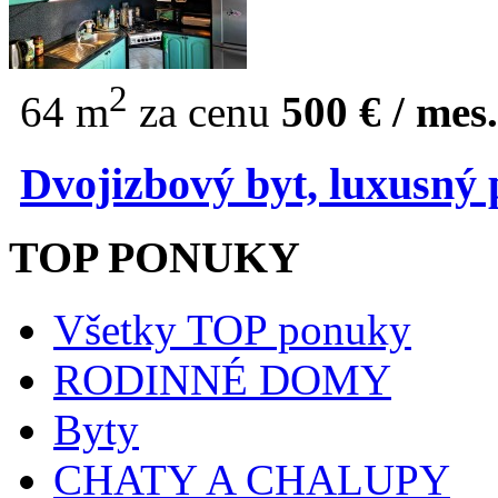
2
64 m
za cenu
500 € / mes.
Dvojizbový byt, luxusný 
TOP PONUKY
Všetky TOP ponuky
RODINNÉ DOMY
Byty
CHATY A CHALUPY