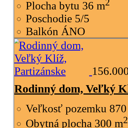
2
Plocha bytu
36 m
Poschodie
5/5
Balkón
ÁNO
156.000
Rodinný dom, Veľký Kl
Veľkosť pozemku
870
2
Obytná plocha
300 m