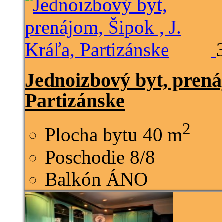
Jednoizbový byt, prená
Partizánske
2
Plocha bytu
40 m
Poschodie
8/8
Balkón
ÁNO