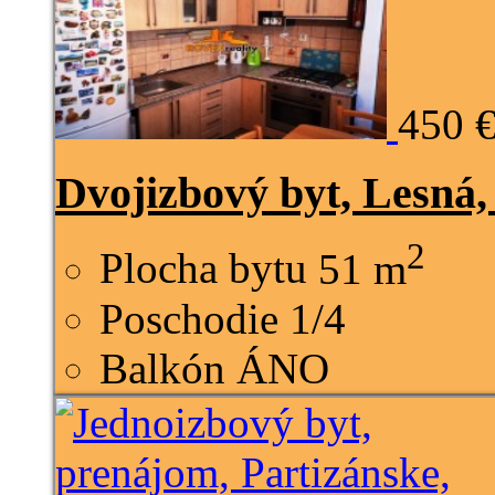
450 
Dvojizbový byt, Lesná,
2
Plocha bytu
51 m
Poschodie
1/4
Balkón
ÁNO