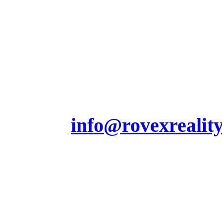
Jesenského 230/7
Partizánske 95801
Tel.: 0908 159 553
Výkup nehnuteľností:
0905 928 207
E-mail.
info@rovexreality
Užitočné informácie
Výkup bytov a nehnute
Postup pri výkupe nehn