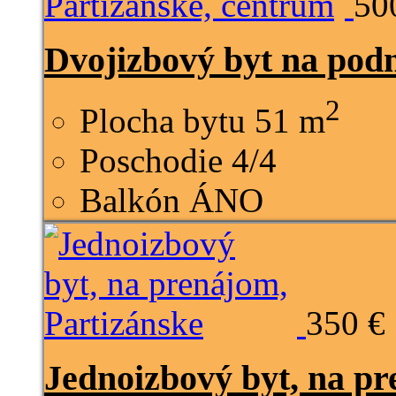
50
Dvojizbový byt na pod
2
Plocha bytu
51 m
Poschodie
4/4
Balkón
ÁNO
350 €
Jednoizbový byt, na pr