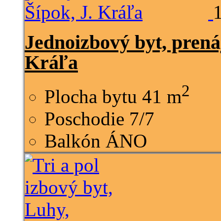
Jednoizbový byt, prená
Kráľa
2
Plocha bytu
41 m
Poschodie
7/7
Balkón
ÁNO