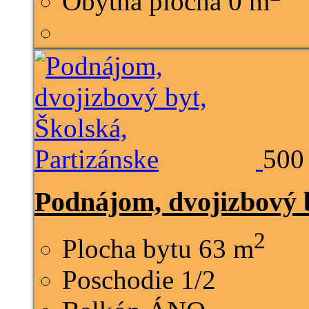
Obytná plocha
0 m
500
Podnájom, dvojizbový b
2
Plocha bytu
63 m
Poschodie
1/2