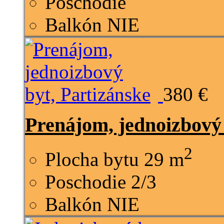
Poschodie
Balkón
NIE
380 €
Prenájom, jednoizbový 
2
Plocha bytu
29 m
Poschodie
2/3
Balkón
NIE