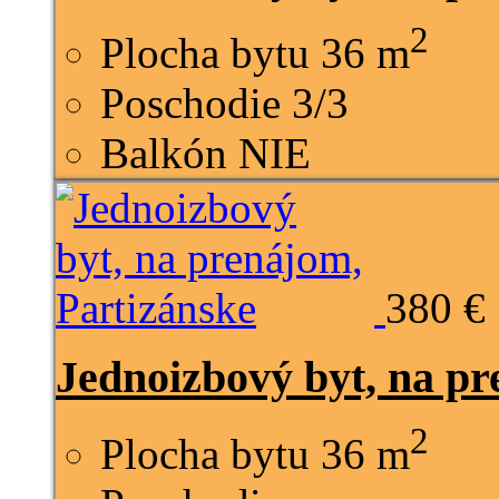
2
Plocha bytu
36 m
Poschodie
3/3
Balkón
NIE
380 €
Jednoizbový byt, na pr
2
Plocha bytu
36 m