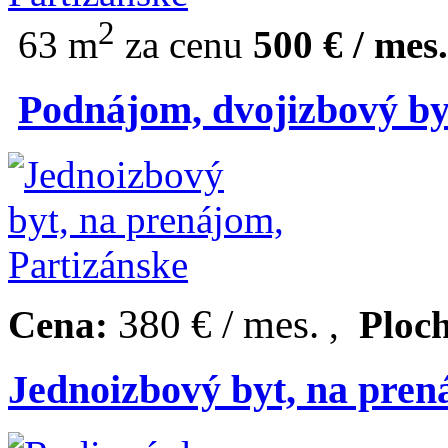
2
63 m
za cenu
500 € / mes.
Podnájom, dvojizbový byt
380 € / mes.
Cena:
,
Ploc
Jednoizbový byt, na pren