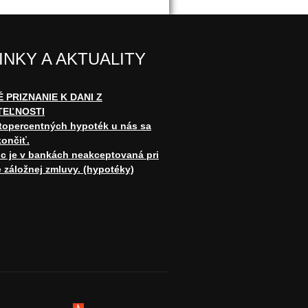
INKY A AKTUALITY
 PRIZNANIE K DANI Z
TEĽNOSTI
opercentných hypoték u nás sa
ončiť.
c je v bankách neakceptovaná pri
 záložnej zmluvy. (hypotéky)