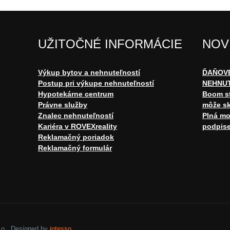
UŽITOČNÉ INFORMÁCIE
NOV
Výkup bytov a nehnuteľností
ĎAŇOVÉ
Postup pri výkupe nehnuteľností
NEHNU
Hypotekárne centrum
Boom st
Právne služby
môže sk
Znalec nehnuteľností
Plná mo
Kariéra v ROVEXreality
podpise
Reklamačný poriadok
Reklamačný formulár
r.o.. Designed by
intesso