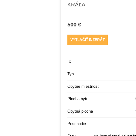
KRÁĽA
500 €
VYTLAČIŤ INZERÁT
ID
Typ
Obytné miestnosti
Plocha bytu
Obytná plocha
Poschodie