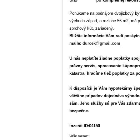
Stav
po kompletnej rekonšt
Ponúkame na podnájom dvojizbový byt 
východo-západ, o rozlohe 56 m2, má pl
sprchový kút, zariadený.
Bližšie informácie Vám radi poskytn
maile:
durcek@gmail.com
U nás neplatíte žiadne poplatky sp
právny servis, spracovanie kúpnopr
katastra, hradíme tiež poplatky za p
K dispozícii je Vám hypotekárny špe
väčšine prípadov dojednáva výhodne
sám. Jeho služby sú pre Vás zdarma
bezpečne.
inzerát ID:04150
Vaše meno*