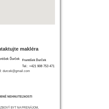
taktujte makléra
František Ďurček
Tel.:
+421 908 753 471
l:
durcek@gmail.com
BNÉ NEHNUTEĽNOSTI
IZBOVÝ BYT NA PRENÁJOM,