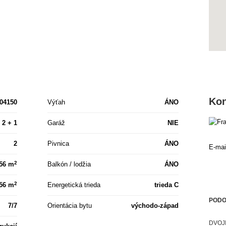
Kon
04150
Výťah
ÁNO
2 + 1
Garáž
NIE
2
Pivnica
ÁNO
E-mai
2
56 m
Balkón / lodžia
ÁNO
2
56 m
Energetická trieda
trieda C
PODO
7/7
Orientácia bytu
východo-západ
DVOJ