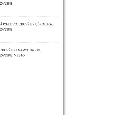
IZÁNSKE
ÁJOM, DVOJIZBOVÝ BYT, ŠKOLSKÁ,
IZÁNSKE
IZBOVÝ BYT NA PODNÁJOM,
IZÁNSKE, MESTO