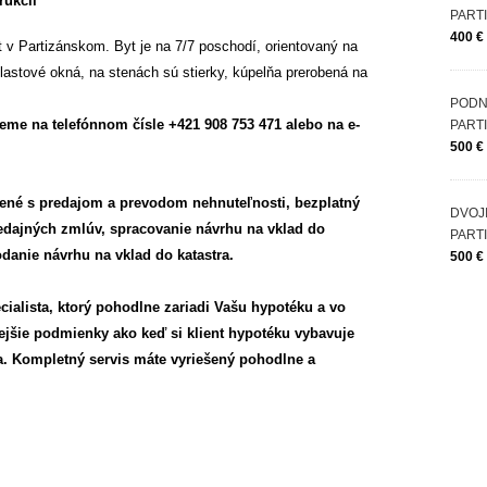
rukcií
PART
400 €
v Partizánskom. Byt je na 7/7 poschodí, orientovaný na
astové okná, na stenách sú stierky, kúpelňa prerobená na
PODN
eme na telefónnom čísle +421 908 753 471 alebo na e-
PART
500 €
ojené s predajom a prevodom nehnuteľnosti, bezplatný
DVOJ
edajných zmlúv, spracovanie návrhu na vklad do
PART
odanie návrhu na vklad do katastra.
500 €
cialista, ktorý pohodlne zariadi Vašu hypotéku a vo
jšie podmienky ako keď si klient hypotéku vybavuje
. Kompletný servis máte vyriešený pohodlne a