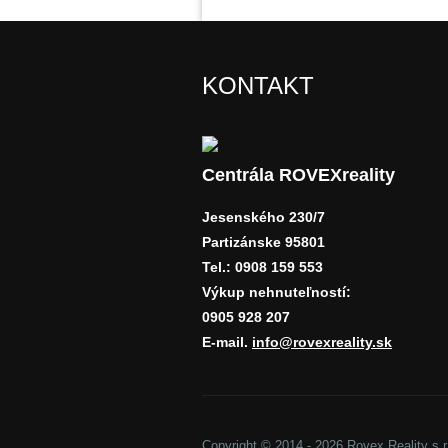
KONTAKT
Centrála ROVEXreality
Jesenského 230/7
Partizánske 95801
Tel.: 0908 159 553
Výkup nehnuteľností:
0905 928 207
E-mail.
info@rovexreality.sk
Copyright © 2014 - 2026 Rovex Reality s.