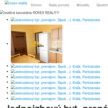
Domov
Naša ponuka
Aktuality
Spoloč