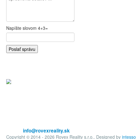
Napíšte slovom 4+3=
Kontakt
Užitočné
Výkup byto
Postup pri
Centrála ROVEXreality
Hypotekár
Právne slu
Jesenského 230/7
Znalec neh
Partizánske 95801
Kariéra v 
Tel.: 0908 159 553
Reklamačn
Výkup nehnuteľností:
Reklamačn
0905 928 207
E-mail.
info@rovexreality.sk
Copyright © 2014 - 2026 Rovex Reality s.r.o.. Designed by
intesso