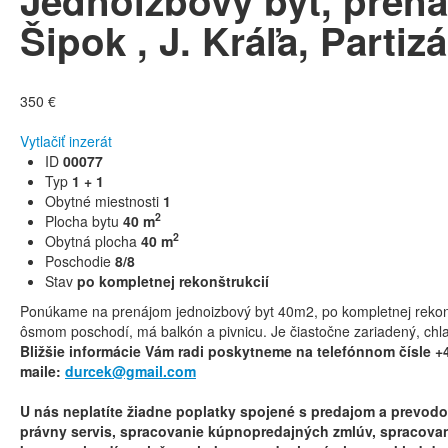
Jednoizbový byt, pren
Šipok , J. Kráľa, Partiz
350 €
Vytlačiť inzerát
ID
00077
Typ
1 + 1
Obytné miestnosti
1
2
Plocha bytu
40 m
2
Obytná plocha
40 m
Poschodie
8/8
Stav
po kompletnej rekonštrukcií
Ponúkame na prenájom jednoizbový byt 40m2, po kompletnej rekon
ôsmom poschodí, má balkón a pivnicu. Je čiastočne zariadený, chl
Bližšie informácie Vám radi poskytneme na telefónnom čísle +
maile:
durcek@gmail.com
U nás neplatíte žiadne poplatky spojené s predajom a prevod
právny servis, spracovanie kúpnopredajných zmlúv, spracovan