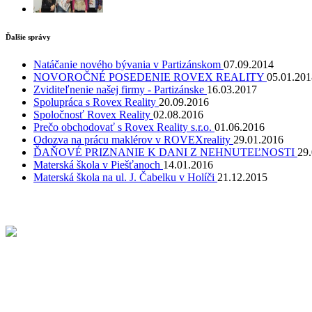
Ďalšie správy
Natáčanie nového bývania v Partizánskom
07.09.2014
NOVOROČNÉ POSEDENIE ROVEX REALITY
05.01.201
Zviditeľnenie našej firmy - Partizánske
16.03.2017
Spolupráca s Rovex Reality
20.09.2016
Spoločnosť Rovex Reality
02.08.2016
Prečo obchodovať s Rovex Reality s.r.o.
01.06.2016
Odozva na prácu maklérov v ROVEXreality
29.01.2016
ĎAŇOVÉ PRIZNANIE K DANI Z NEHNUTEĽNOSTI
29
Materská škola v Piešťanoch
14.01.2016
Materská škola na ul. J. Čabelku v Holíči
21.12.2015
Kontakt
Centrála ROVEXreality
Jesenského 230/7
Partizánske 95801