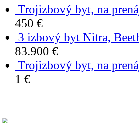
Trojizbový byt, na prená
450 €
3 izbový byt Nitra, Bee
83.900 €
Trojizbový byt, na prená
1 €
Kontakt
Centrála ROVEXreality