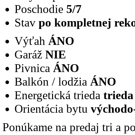
Poschodie
5/7
Stav
po kompletnej reko
Výťah
ÁNO
Garáž
NIE
Pivnica
ÁNO
Balkón / lodžia
ÁNO
Energetická trieda
trieda
Orientácia bytu
východo
Ponúkame na predaj tri a p