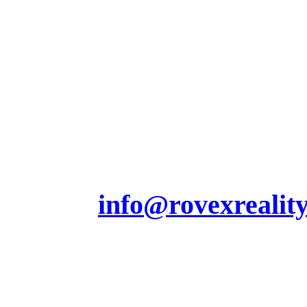
Jesenského 230/7
Partizánske 95801
Tel.: 0908 159 553
Výkup nehnuteľností:
0905 928 207
E-mail.
info@rovexreality
Užitočné informácie
Výkup bytov a nehnute