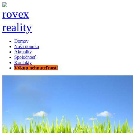
Domov
Naša ponuka
Aktuality
Spoločnosť
Kontakty
Výkup nehnuteľností